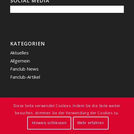
SOCIAL MEDIA
KATEGORIEN
Aktuelles
Allgemein
Fanclub News
Fanclub-Artikel
Diese Seite verwendet Cookies. Indem Sie die Seite weiter
besuchen, stimmen Sie der Verwendung der Cookies zu.
© FC BAYERN FREUNDE LIECHTENSTEIN
2026
| ALL RIGHTS RESERVED |
WEBSITE BY
SWISS MEDIA DESIGN
Hinweis schliessen
Mehr erfahren
Impressum
Rechtliches
Datenschutz