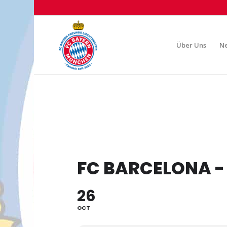
Über Uns
N
FC BARCELONA 
26
OCT