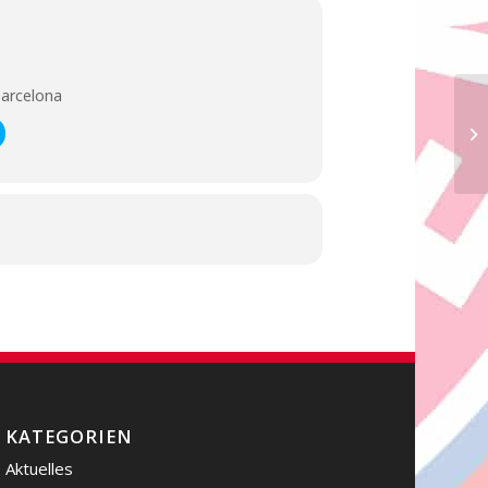
 Barcelona
FC
KATEGORIEN
Aktuelles