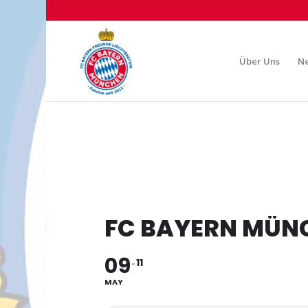
Über Uns
N
FC BAYERN MÜN
09
11
MAY