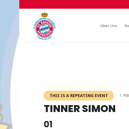
Über Uns
N
THIS IS A REPEATING EVENT
1. FE
TINNER SIMON
01