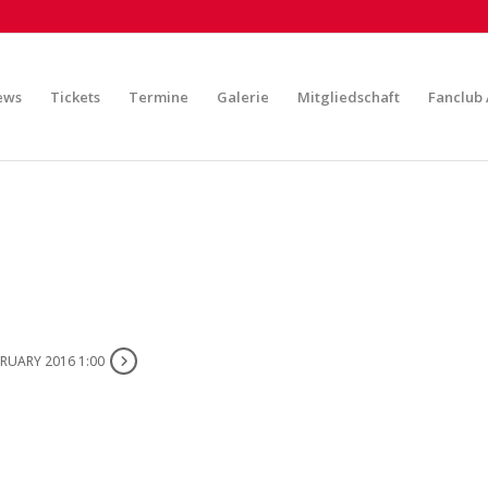
ews
Tickets
Termine
Galerie
Mitgliedschaft
Fanclub 
BRUARY 2016 1:00