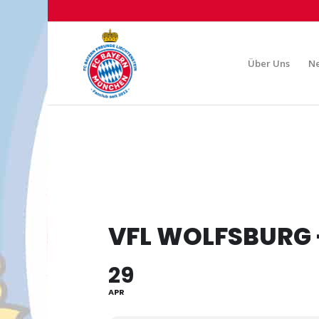
Über Uns
N
VFL WOLFSBURG
29
APR