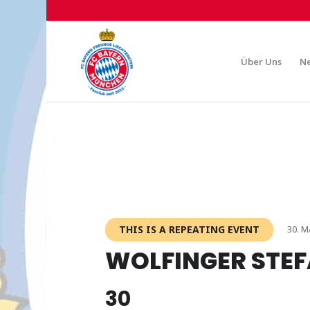
Über Uns
N
THIS IS A REPEATING EVENT
30. M
WOLFINGER STE
30