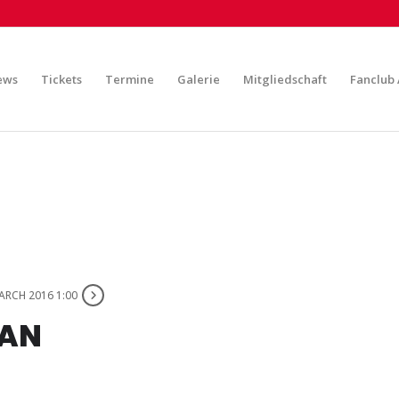
ews
Tickets
Termine
Galerie
Mitgliedschaft
Fanclub 
ARCH 2016 1:00
FAN